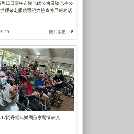
年5月19日臺中市驗光師公會及驗光生公
家辦理敬老眼鏡暨視力檢查外展服務活
05-20
照片張數
：5
.04.17阿丹經典樂團蒞家關懷表演