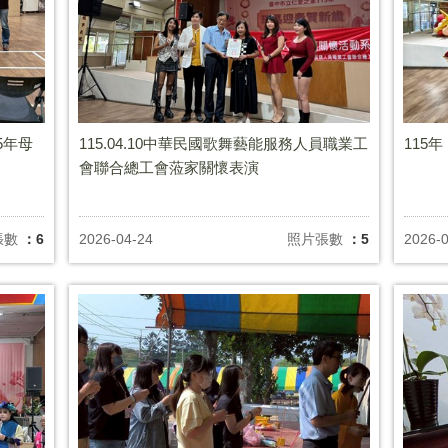
5年母
115.04.10中華民國歌舞藝能服務人員職業工
115
會聯合總工會蒞家關懷表演
張數
：6
2026-04-24
照片張數
：5
2026-