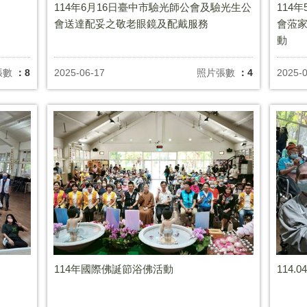
114年6月16日臺中市驗光師公會及驗光生公
114
會送達配妥之敬老眼鏡及配戴服務
會蒞
動
張數
：8
2025-06-17
照片張數
：4
2025-
114年國際佛誕節浴佛活動
114