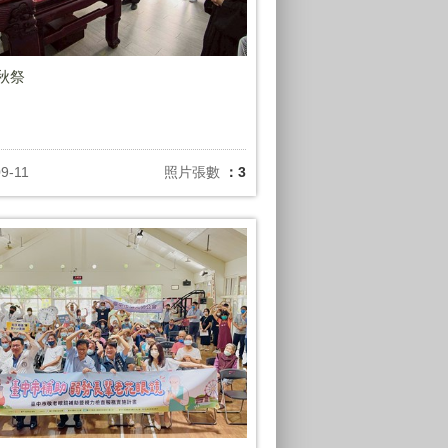
年秋祭
9-11
照片張數
：3