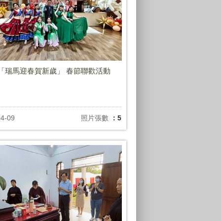
年「瑞馬迎春賀新歲」 春節聯歡活動
04-09
照片張數
：5