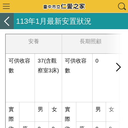
113年1月最新安置狀況
安養
長期照顧
可供收容
37(含觀
可供收容
0
可
數
察室3床)
數
數
實
男
女
實
男
女
實
際
際
際