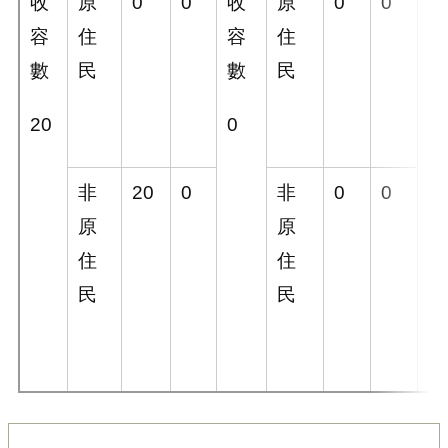
收
原
0
0
收
原
0
0
收
容
住
容
住
容
數
民
數
民
數
20
0
1
3
非
20
0
非
0
0
原
原
住
住
民
民